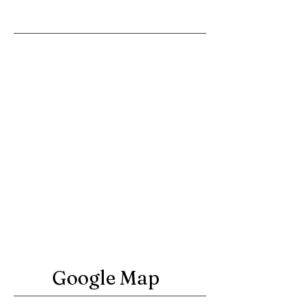
베트남 골프와 부킹에 관한 모든
것이 준비 되어 있습니다. 친절한
상담과 답변을 해드리겠습니다.
CALL US AM 08:00~PM 06:00!
Hotline:
KOR(한국인) :
098 1888 165
VIETNAM(베트남) :
0985 758
522
Số 1, đường Hữu Nghị, Khu
Công nghiệp, Đô thị và dịch vụ
VSIP Bắc Ninh, xã Phù Chẩn, thị
xã Từ Sơn, tỉnh bắc Ninh, Hà Nội
Google Map