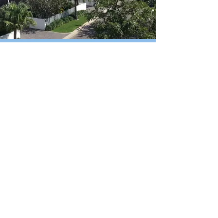
ADDRESS GOLF CLUB
MONTGOMERIE GOLF LINK
Address :
Điện Ngọc, Điện Bàn, Quang Nam
Province, 베트남
Hotline:
+84 235 3941 942