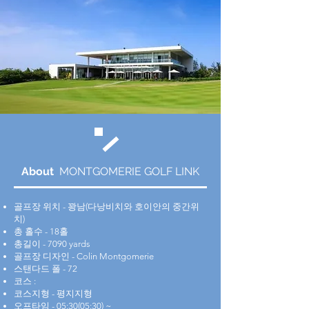
About
MONTGOMERIE GOLF LINK
골프장 위치 - 꽝남(다낭비치와 호이안의 중간위
치)
총 홀수 - 18홀
총길이 - 7090 yards
골프장 디자인 - Colin Montgomerie
스탠다드 폴 - 72
코스 :
코스지형 - 평지지형
​오프타임 - 05:30(05:30) ~