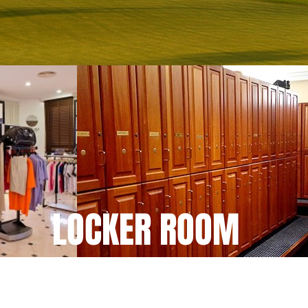
스와
LOCKER ROOM