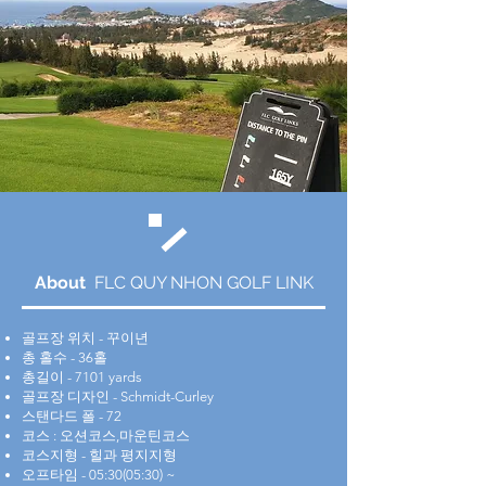
About
FLC QUY NHON GOLF LINK
골프장 위치 - 꾸이년
총 홀수 - 36홀
총길이 - 7101 yards
골프장 디자인 - Schmidt-Curley
스탠다드 폴 - 72
코스 : 오션코스,마운틴코스
코스지형 - 힐과 평지지형
​오프타임 - 05:30(05:30) ~