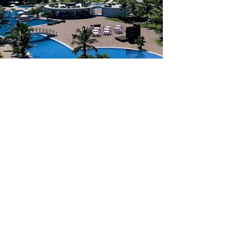
ADDRESS GOLF CLUB
FLC QUY NHON GOLF LINK
Address :
Khu 4, Qui Nhơn, Binh Dinh
Province, 베트남