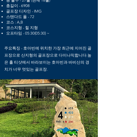
총 홀수 - 27홀 (현재 18홀)
총길이 - 6908
골프장 디자인 - IMG
스탠다드 폴 - 72
코스 : A,B
코스지형 - 힐 지형
​오프타임 - 05:30(05:30) ~
​주요특징 - 호아빈에 위치한 가장 최근에 지어진 골
프장으로 산지형의 골프장으로 다이나믹합니다.높
은 홀 티샷에서 바라보이는 호아빈과 바비산의 경
치가 너무 멋있는 골프장.