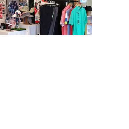
ADDRESS GOLF CLUB
VIETNAM GOLF & COUNTRY CLUB
Address :
1 Hoàng Hữu Nam, Long Thạnh
Mỹ, Quận 9, Hồ Chí Minh 700000 베트남