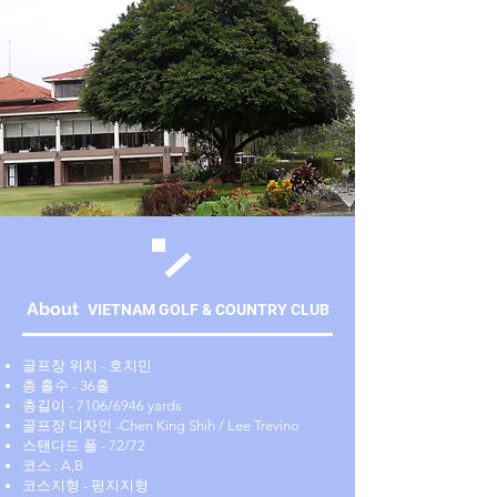
About
VIETNAM GOLF & COUNTRY CLUB
골프장 위치 - 호치민
총 홀수 - 36홀
총길이 - 7106/6946 yards
골프장 디자인 -Chen King Shih / Lee Trevino
스탠다드 폴 - 72/72
코스 : A,B
코스지형 - 평지지형