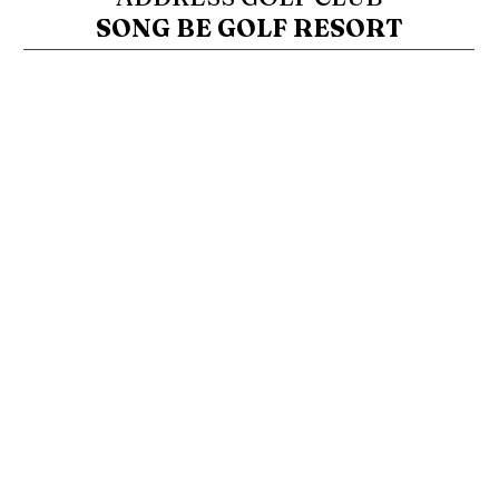
SONG BE GOLF RESORT
77 Đại lộ Bình Dương, Lái Thiêu, Thị xã Thuận An, Bì
Hotline:
+84 274 3756 660