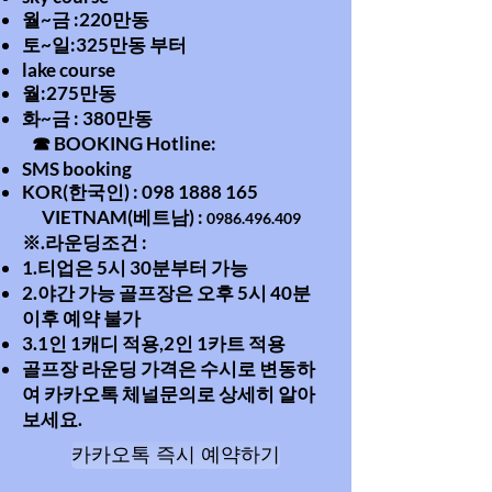
월~금 :220만동
토~일:325만동 부터
lake course ​​
월:275만동
화~금 : 380만동
☎ BOOKING Hotline:
SMS booking
KOR(한국인) :
098 1888 165
VIETNAM(베트남) :
0986.496.409
※.라운딩조건 :
1.티업은 5시 30분부터 가능
2.야간 가능 골프장은 오후 5시 40분
이후 예약 불가
3.1인 1캐디 적용,2인 1카트 적용
골프장 라운딩 가격은 수시로 변동하
여 카카오톡 체널문의로 상세히 알아
보세요.
카카오톡 즉시 예약하기