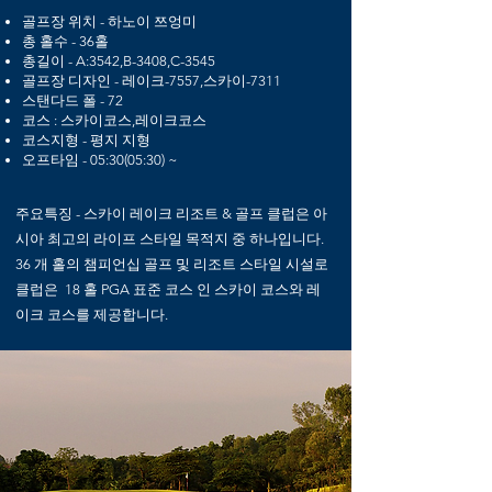
골프장 위치 - 하노이 쯔엉미
총 홀수 - 36홀
총길이 - A:3542,B-3408,C-3545
골프장 디자인 - 레이크-7557,스카이-7311
스탠다드 폴 - 72
코스 : 스카이코스,레이크코스
코스지형 - 평지 지형
​오프타임 - 05:30(05:30) ~
​주요특징 - 스카이 레이크 리조트 & 골프 클럽은 아
시아 최고의 라이프 스타일 목적지 중 하나입니다.
36 개 홀의 챔피언십 골프 및 리조트 스타일 시설로
클럽은 18 홀 PGA 표준 코스 인 스카이 코스와 레
이크 코스를 제공합니다.