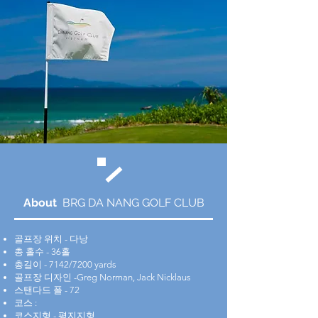
About
BRG DA NANG GOLF CLUB
골프장 위치 - 다낭
총 홀수 - 36홀
총길이 - 7142/7200 yards
골프장 디자인 -Greg Norman, Jack Nicklaus
스탠다드 폴 - 72
코스 :
코스지형 - 평지지형