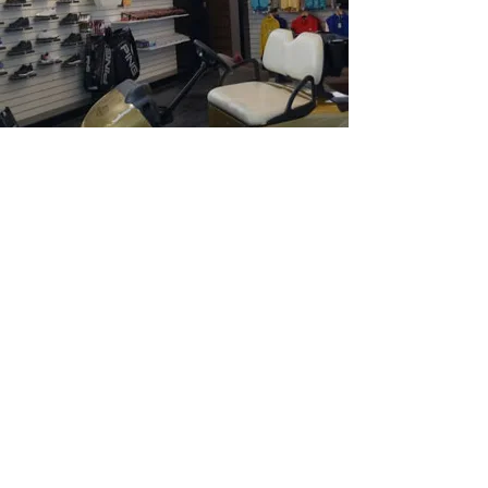
ADDRESS GOLF CLUB
BRG DA NANG GOLF CLUB
Address :
Hoà Hải, Ngũ Hành Sơn, Da Nang,
베트남